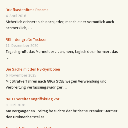
Briefkastenfirma Panama
4. April 2016
Sicherlich erinnert sich noch jeder, manch einer vermutlich auch
schmerzlich, …
RKI – der große Trickser
11. Dezember 2020
Täglich grüßt das Murmeltier … äh, nein, täglich desinformiert das
…
Die Sache mit den NS-Symbolen
6. November 2025
Mit Strafverfahren nach §86a StGB wegen Verwendung und
Verbreitung verfassungswidriger …
NATO bereitet Angriffskrieg vor
8. Juni 2026
Am vergangenen Freitag besuchte der britische Premier Starmer
den Drohnenhersteller …