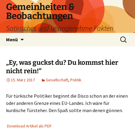
Zum
Gemeinheiten &
Inhalt
Beobachtungen
springen
Satirisches und unangenehme Fakten
Suchen
Menü
nach:
„Ey, was guckst du? Du kommst hier
nicht rein!“
15. März 2017
Gesellschaft
,
Politik
Für türkische Politiker beginnt die Disco schon an der einen
oder anderen Grenze eines EU-Landes. Ich wäre für
kurdische Türsteher. Den Spaß sollte man denen gönnen.
Download Artikel als PDF