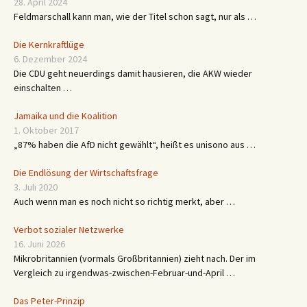
28. April 2024
Feldmarschall kann man, wie der Titel schon sagt, nur als …
Die Kernkraftlüge
6. Dezember 2024
Die CDU geht neuerdings damit hausieren, die AKW wieder
einschalten …
Jamaika und die Koalition
1. Oktober 2017
„87% haben die AfD nicht gewählt“, heißt es unisono aus …
Die Endlösung der Wirtschaftsfrage
3. Juli 2020
Auch wenn man es noch nicht so richtig merkt, aber …
Verbot sozialer Netzwerke
16. Juni 2026
Mikrobritannien (vormals Großbritannien) zieht nach. Der im
Vergleich zu irgendwas-zwischen-Februar-und-April …
Das Peter-Prinzip