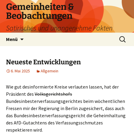
Zum
Gemeinheiten &
Inhalt
Beobachtungen
springen
Satirisches und unangenehme Fakten
Suchen
Menü
nach:
Neueste Entwicklungen
6. Mai 2025
Allgemein
Wie gut desinformierte Kreise verlauten lassen, hat der
Präsident des
Volksgerichtshofs
Bundesinbesterverfassungsgerichtes beim wöchentlichen
Fressen mir der Regierung in Berlin zugesichert, dass auch
das Bundesinbesterverfassungsgericht die Geheimhaltung
des AfD-Gutachtens des Verfassungsschmutzes
respektieren wird.