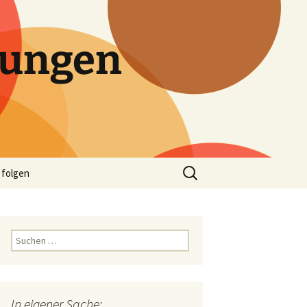
tungen
Suchen
 folgen
nach:
Suchen
nach:
In eigener Sache: