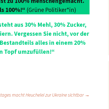
ist zu 100% menschengemacht.
als 100%!“
(Grüne Politiker*in)
steht aus 30% Mehl, 30% Zucker,
ern. Vergessen Sie nicht, vor der
Bestandteils alles in einem 20%
n Topf umzufüllen!“
stages macht Heuchelei zur Ukraine sichtbar
→