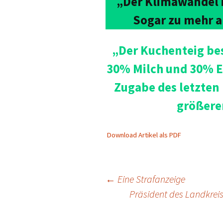
„Der Klimawandel 
Sogar zu mehr 
„Der Kuchenteig be
30% Milch und 30% Ei
Zugabe des letzten 
größere
Download Artikel als PDF
Beitragsnavigation
←
Eine Strafanzeige
Präsident des Landkrei