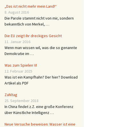
„Das ist nicht mehr mein Land!“
8. August 2016
Die Parole stammt nicht von mir, sondern
bekanntlich von Merkel, …
Die EU zeigt ihr dreckiges Gesicht
11. Januar 2016
Wenn man wissen wil, was die so genannte
Demokratie im …
Was zum Spielen VI
12. Februar 2025
Was ist ein Kampfhahn? Der hier? Download
Artikel als PDF
Zahltag
25. September 2018
In China findet z.Z. eine große Konferenz
über Künstliche Intelligenz …
Neue Versuche beweisen: Wasser ist eine