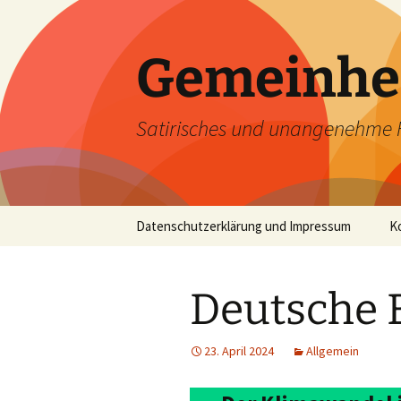
Zum
Inhalt
springen
Gemeinhe
Satirisches und unangenehme 
Datenschutzerklärung und Impressum
K
Deutsche 
23. April 2024
Allgemein