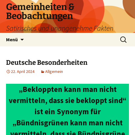
Zum
Gemeinheiten &
Inhalt
Beobachtungen
springen
Satirisches und unangenehme Fakten
Suchen
Menü
nach:
Deutsche Besonderheiten
22. April 2024
Allgemein
„Bekloppten kann man nicht
vermitteln, dass sie bekloppt sind“
ist ein Synonym für
„Bündnisgrünen kann man nicht
vermitteln, dass sie Bündnisgrüne