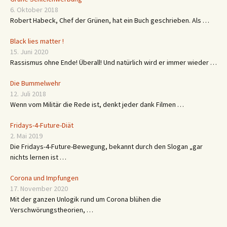
6. Oktober 2018
Robert Habeck, Chef der Grünen, hat ein Buch geschrieben. Als …
Black lies matter !
15. Juni 2020
Rassismus ohne Ende! Überall! Und natürlich wird er immer wieder …
Die Bummelwehr
12. Juli 2018
Wenn vom Militär die Rede ist, denkt jeder dank Filmen …
Fridays-4-Future-Diät
2. Mai 2019
Die Fridays-4-Future-Bewegung, bekannt durch den Slogan „gar
nichts lernen ist …
Corona und Impfungen
17. November 2020
Mit der ganzen Unlogik rund um Corona blühen die
Verschwörungstheorien, …