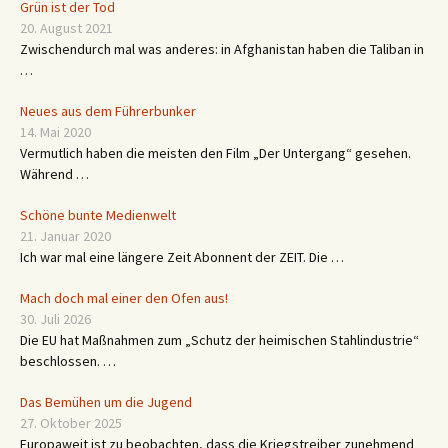
Grün ist der Tod
20. August 2021
Zwischendurch mal was anderes: in Afghanistan haben die Taliban in
…
Neues aus dem Führerbunker
14. Mai 2020
Vermutlich haben die meisten den Film „Der Untergang“ gesehen.
Während …
Schöne bunte Medienwelt
21. Januar 2020
Ich war mal eine längere Zeit Abonnent der ZEIT. Die …
Mach doch mal einer den Ofen aus!
30. Juli 2026
Die EU hat Maßnahmen zum „Schutz der heimischen Stahlindustrie“
beschlossen. …
Das Bemühen um die Jugend
27. Oktober 2025
Europaweit ist zu beobachten, dass die Kriegstreiber zunehmend