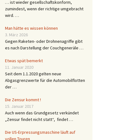
… ist wieder gesellschaftskonform,
zumindest, wenn der richtige umgebracht
wird. …
Man hätte es wissen können
3. März 2026
Gegen Raketen- oder Drohnenagriffe gibt
es nach Darstellung der Couchgeneräle …
Etwas spät bemerkt
11. Januar 2020
Seit dem 1.1.2020 gelten neue
Abgasgrenzwerte für die Automobilflotten
der …
Die Zensur kommt !
15. Januar 2017
Auch wenn das Grundgesetz verkündet
„Zensur findet nicht statt“, findet …
Die US-Erpressungsmaschine läuft auf
vollen Touren