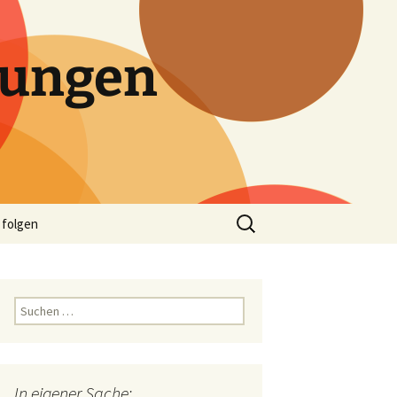
tungen
Suchen
 folgen
nach:
Suchen
nach:
In eigener Sache: