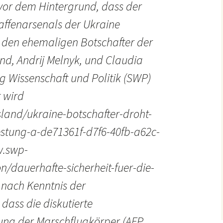
 vor dem Hintergrund, dass der
ffenarsenals der Ukraine
h den ehemaligen Botschafter der
nd, Andrij Melnyk, und Claudia
ng Wissenschaft und Politik (SWP)
t wird
land/ukraine-botschafter-droht-
stung-a-de71361f-d7f6-40fb-a62c-
.swp-
on/dauerhafte-sicherheit-fuer-die-
es nach Kenntnis der
dass die diskutierte
ng der Marschflugkörper (AFP