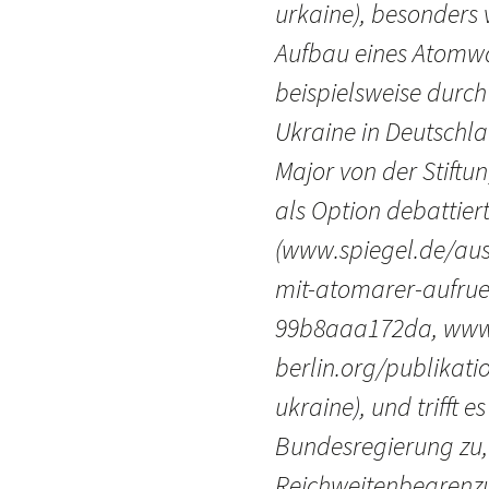
urkaine), besonders
Aufbau eines Atomwa
beispielsweise durc
Ukraine in Deutschla
Major von der Stiftu
als Option debattier
(www.spiegel.de/aus
mit-atomarer-aufrue
99b8aaa172da, www
berlin.org/publikati
ukraine), und trifft 
Bundesregierung zu, 
Reichweitenbegrenzu