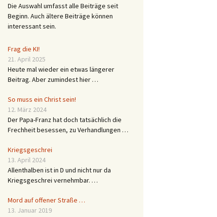
Die Auswahl umfasst alle Beiträge seit
Beginn. Auch ältere Beiträge können
interessant sein.
Frag die KI!
21. April 2025
Heute mal wieder ein etwas längerer
Beitrag. Aber zumindest hier …
So muss ein Christ sein!
12. März 2024
Der Papa-Franz hat doch tatsächlich die
Frechheit besessen, zu Verhandlungen …
Kriegsgeschrei
13. April 2024
Allenthalben ist in D und nicht nur da
Kriegsgeschrei vernehmbar. …
Mord auf offener Straße …
13. Januar 2019