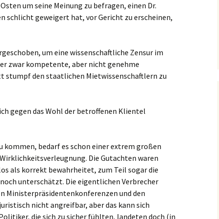
Osten um seine Meinung zu befragen, einen Dr.
en schlicht geweigert hat, vor Gericht zu erscheinen,
rgeschoben, um eine wissenschaftliche Zensur im
 Wer zwar kompetente, aber nicht genehme
tt stumpf den staatlichen Mietwissenschaftlern zu
ich gegen das Wohl der betroffenen Klientel
zu kommen, bedarf es schon einer extrem großen
irklichkeitsverleugnung. Die Gutachten waren
os als korrekt bewahrheitet, zum Teil sogar die
 noch unterschätzt. Die eigentlichen Verbrecher
en Ministerpräsidentenkonferenzen und den
ristisch nicht angreifbar, aber das kann sich
olitiker, die sich zu sicher fühlten, landeten doch (in