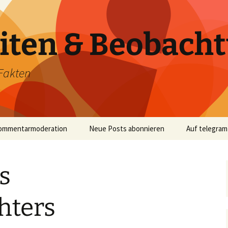
iten & Beobach
Fakten
ommentarmoderation
Neue Posts abonnieren
Auf telegram
s
hters