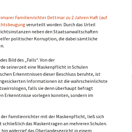
imarer Familienrichter Dettmar zu 2 Jahren Haft (auf
chtsbeugung
verurteilt worden. Durch das Urteil
erichtsinstanzen neben den Staatsanwaltschaften
lfer politischer Korruption, die dabei sämtliche
n.
es Bild des „Falls“. Von der
e seinerzeit eine Maskenpflicht in Schulen
schen Erkenntnissen dieser Beschluss beruhte, ist
chgesickerten Informationen ist die wahrscheinlichste
atswirrologen, falls sie denn überhaupt befragt
en Erkenntnisse vorlegen konnten, sondern im
der Familienrichter mit der Maskenpflicht, ließ sich
t schließlich das Maskentragen an mehreren Schulen.
 hin widerrief das Oberlandesgericht in einem