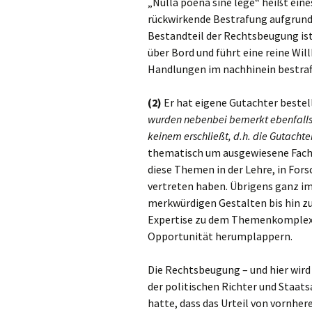
„Nulla poena sine lege“ heißt ein
rückwirkende Bestrafung aufgrund
Bestandteil der Rechtsbeugung ist
über Bord und führt eine reine Will
Handlungen im nachhinein bestraf
(2)
Er hat eigene Gutachter bestel
wurden nebenbei bemerkt ebenfalls 
keinem erschließt, d.h. die Gutachter
thematisch um ausgewiesene Fachl
diese Themen in der Lehre, in For
vertreten haben. Übrigens ganz i
merkwürdigen Gestalten bis hin zu 
Expertise zu dem Themenkomplex 
Opportunität herumplappern.
Die Rechtsbeugung – und hier wird 
der politischen Richter und Staa
hatte, dass das Urteil von vornhere