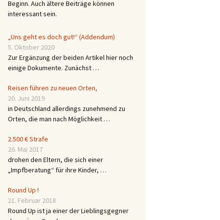
Beginn. Auch ältere Beiträge können
interessant sein.
„Uns geht es doch gut!“ (Addendum)
5. Oktober 2020
Zur Ergänzung der beiden Artikel hier noch
einige Dokumente. Zunächst …
Reisen führen zu neuen Orten,
20. Juni 2019
in Deutschland allerdings zunehmend zu
Orten, die man nach Möglichkeit …
2.500 € Strafe
26. Mai 2017
drohen den Eltern, die sich einer
„Impfberatung“ für ihre Kinder, …
Round Up !
21. Februar 2018
Round Up ist ja einer der Lieblingsgegner