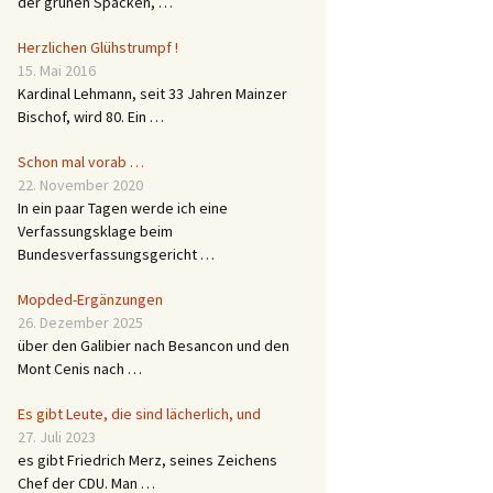
der grünen Spacken, …
Herzlichen Glühstrumpf !
15. Mai 2016
Kardinal Lehmann, seit 33 Jahren Mainzer
Bischof, wird 80. Ein …
Schon mal vorab …
22. November 2020
In ein paar Tagen werde ich eine
Verfassungsklage beim
Bundesverfassungsgericht …
Mopded-Ergänzungen
26. Dezember 2025
über den Galibier nach Besancon und den
Mont Cenis nach …
Es gibt Leute, die sind lächerlich, und
27. Juli 2023
es gibt Friedrich Merz, seines Zeichens
Chef der CDU. Man …