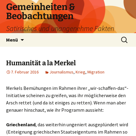
Zum
Gemeinheiten &
Inhalt
Beobachtungen
springen
Satirisches und unangenehme Fakten
Suchen
Menü
nach:
Humanität a la Merkel
7. Februar 2016
Journalismus
,
Krieg
,
Migration
Merkels Bemühungen im Rahmen ihrer „wir-schaffen-das“-
Initiative scheinen zu greifen, was ihr möglicherweise den
Arsch rettet (und da ist einiges zu retten). Wenn man aber
genauer hinschaut, wie ihr Programm aussieht:
Griechenland
, das weiterhin ungeniert ausgeplündert wird
(Enteignung griechischen Staatseigentums im Rahmen so