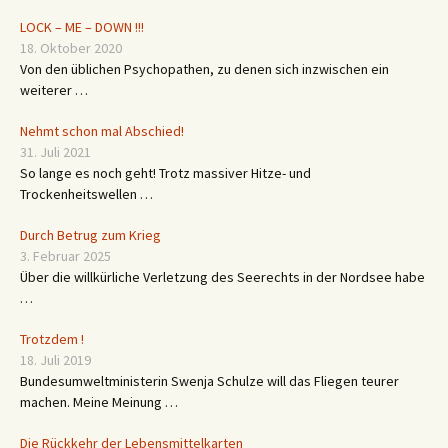
LOCK – ME – DOWN !!!
18. Oktober 2020
Von den üblichen Psychopathen, zu denen sich inzwischen ein
weiterer …
Nehmt schon mal Abschied!
31. Juli 2021
So lange es noch geht! Trotz massiver Hitze- und
Trockenheitswellen …
Durch Betrug zum Krieg
3. Februar 2025
Über die willkürliche Verletzung des Seerechts in der Nordsee habe
…
Trotzdem !
18. Juli 2019
Bundesumweltministerin Swenja Schulze will das Fliegen teurer
machen. Meine Meinung …
Die Rückkehr der Lebensmittelkarten