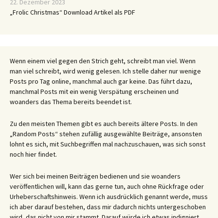
22. Dezember 2023
„Frolic Christmas“ Download Artikel als PDF
Wenn einem viel gegen den Strich geht, schreibt man viel. Wenn
man viel schreibt, wird wenig gelesen. Ich stelle daher nur wenige
Posts pro Tag online, manchmal auch gar keine. Das führt dazu,
manchmal Posts mit ein wenig Verspätung erscheinen und
woanders das Thema bereits beendet ist.
Zu den meisten Themen gibt es auch bereits ältere Posts. In den
„Random Posts“ stehen zufällig ausgewählte Beiträge, ansonsten
lohnt es sich, mit Suchbegriffen mal nachzuschauen, was sich sonst
noch hier findet.
Wer sich bei meinen Beiträgen bedienen und sie woanders
veröffentlichen will, kann das gerne tun, auch ohne Rückfrage oder
Urheberschaftshinweis. Wenn ich ausdrücklich genannt werde, muss
ich aber darauf bestehen, dass mir dadurch nichts untergeschoben
wird, das nicht von mir stammt. Darauf würde ich etwas indigniert