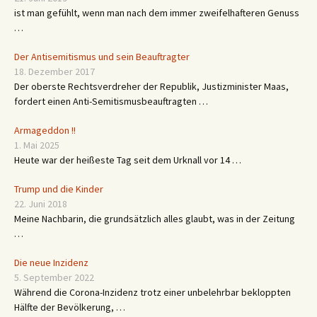
ist man gefühlt, wenn man nach dem immer zweifelhafteren Genuss
…
Der Antisemitismus und sein Beauftragter
18. Dezember 2017
Der oberste Rechtsverdreher der Republik, Justizminister Maas,
fordert einen Anti-Semitismusbeauftragten …
Armageddon !!
1. Mai 2025
Heute war der heißeste Tag seit dem Urknall vor 14 …
Trump und die Kinder
22. Juni 2018
Meine Nachbarin, die grundsätzlich alles glaubt, was in der Zeitung
…
Die neue Inzidenz
5. September 2022
Während die Corona-Inzidenz trotz einer unbelehrbar bekloppten
Hälfte der Bevölkerung, …