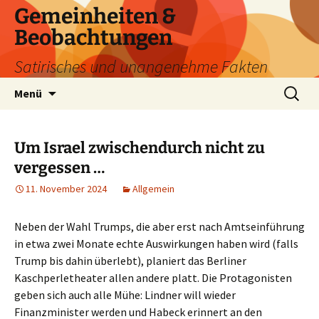
Zum
Gemeinheiten &
Inhalt
Beobachtungen
springen
Satirisches und unangenehme Fakten
Suchen
Menü
nach:
Um Israel zwischendurch nicht zu
vergessen …
11. November 2024
Allgemein
Neben der Wahl Trumps, die aber erst nach Amtseinführung
in etwa zwei Monate echte Auswirkungen haben wird (falls
Trump bis dahin überlebt), planiert das Berliner
Kaschperletheater allen andere platt. Die Protagonisten
geben sich auch alle Mühe: Lindner will wieder
Finanzminister werden und Habeck erinnert an den