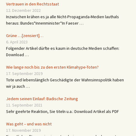
Vertrauen in den Rechtsstaat
12. Dezember 2022
Inzwischen krähen es ja alle Nicht-Propaganda-Medien lauthals
heraus: Bundes*Innenminister*In Faeser …
Grüne …[zensiert]…
6. April 2023
Folgender Artikel dürfte es kaum in deutsche Medien schaffen:
Download …
Wie lange noch bis zu den ersten Klimahype-Toten?
17. September 2019
Tote und lebenslänglich Geschädigte der Wahnsinnspolitik haben
wir ja auch …
Jedem seinen Einlauf: Badische Zeitung
11. September 2021
Sehr geehrte Reaktion, Sie titeln u.a.: Download Artikel als PDF
Was geht – und was nicht
17. November 2019