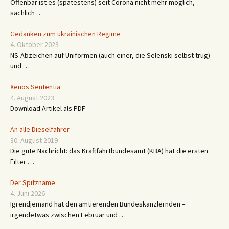
Offenbar ist es (spätestens) seit Corona nicht mehr möglich,
sachlich …
Gedanken zum ukrainischen Regime
4. Oktober 2023
NS-Abzeichen auf Uniformen (auch einer, die Selenski selbst trug)
und …
Xenos Sententia
4. August 2023
Download Artikel als PDF
An alle Dieselfahrer
30. August 2019
Die gute Nachricht: das Kraftfahrtbundesamt (KBA) hat die ersten
Filter …
Der Spitzname
4. Juni 2026
Igrendjemand hat den amtierenden Bundeskanzlernden –
irgendetwas zwischen Februar und …