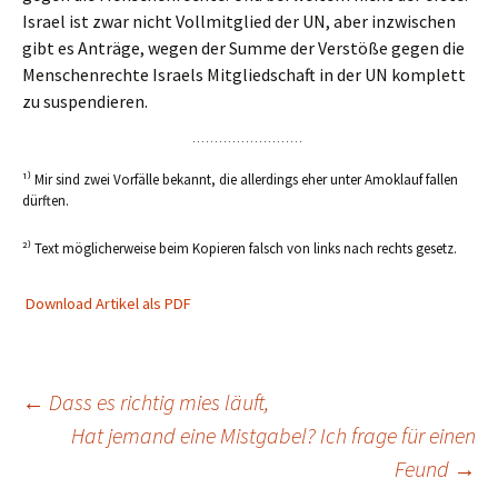
Israel ist zwar nicht Vollmitglied der UN, aber inzwischen
gibt es Anträge, wegen der Summe der Verstöße gegen die
Menschenrechte Israels Mitgliedschaft in der UN komplett
zu suspendieren.
¹⁾ Mir sind zwei Vorfälle bekannt, die allerdings eher unter Amoklauf fallen
dürften.
²⁾ Text möglicherweise beim Kopieren falsch von links nach rechts gesetz.
Download Artikel als PDF
Beitragsnavigation
←
Dass es richtig mies läuft,
Hat jemand eine Mistgabel? Ich frage für einen
Feund
→