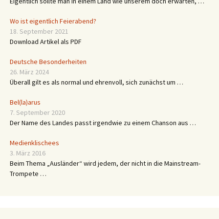
Eigentlich sollte man in einem Land wie unserem doch erwarten, …
Wo ist eigentlich Feierabend?
18. September 2021
Download Artikel als PDF
Deutsche Besonderheiten
26. März 2024
Überall gilt es als normal und ehrenvoll, sich zunächst um …
Bel(la)arus
7. September 2020
Der Name des Landes passt irgendwie zu einem Chanson aus …
Medienklischees
3. März 2016
Beim Thema „Ausländer“ wird jedem, der nicht in die Mainstream-
Trompete …