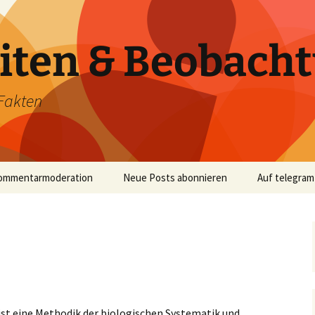
iten & Beobach
Fakten
ommentarmoderation
Neue Posts abonnieren
Auf telegram
st eine Methodik der biologischen Systematik und