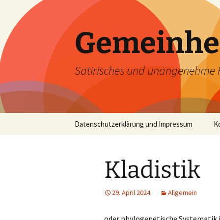
Zum
Inhalt
springen
Gemeinhe
Satirisches und unangenehme 
Datenschutzerklärung und Impressum
K
Kladistik
29. April 2024
Allgemein
oder phylogenetische Systematik i