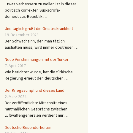
Etwas verbessern zu wollen ist in dieser
politisch korrekten Sus-scrofa-
domesticus-Republik …
Und täglich grüßt die Geisteskrankheit
19. Dezember 2023
Der Schwachsinn, den man täglich
aushalten muss, wird immer obstruser. …
Neue Verstimmungen mit der Türkei
7. April 2017
Wie berichtet wurde, hat die türkische
Regierung erneut den deutschen …
Der Kriegssumpf und dieses Land
2. März 2024
Der veröffentlichte Mitschnitt eines
mutmaßlichen Gesprächs zwischen
Luftwaffengenerälen verdient nur …
Deutsche Besonderheiten