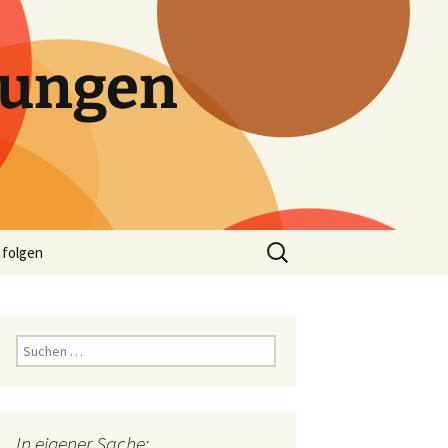
tungen
Suchen
 folgen
nach:
Suchen
nach:
In eigener Sache: