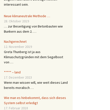
interessant sein.
Neue klimaneutrale Methode …
28. Oktober 2019
… zur Beseitigung von Betonbauten wie
Bunkern aus dem 2. …
Nachgerechnet
12. November 2019
Greta Thunberg ist ja aus
Klimaschutzgründen mit dem Segelboot
von …
***** – land
17. Dezember 2023
Wenn man wissen will, wie weit dieses Land
bereits moralisch …
Wie man es hinbekommt, dass sich dieses
System selbst erledigt
17. Februar 2018