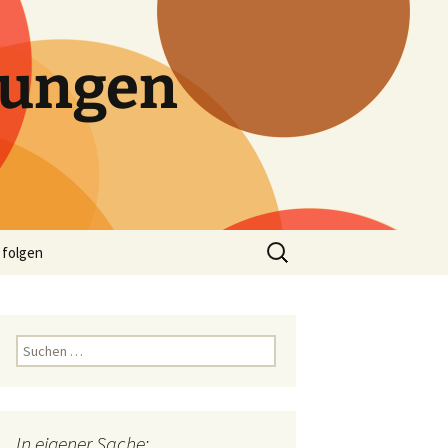
tungen
Suchen
 folgen
nach:
Suchen
nach:
In eigener Sache: