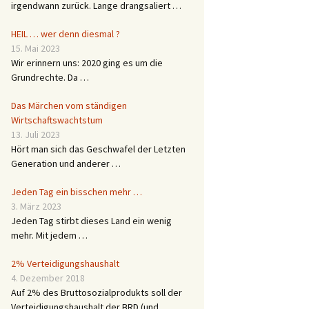
irgendwann zurück. Lange drangsaliert …
HEIL … wer denn diesmal ?
15. Mai 2023
Wir erinnern uns: 2020 ging es um die
Grundrechte. Da …
Das Märchen vom ständigen
Wirtschaftswachtstum
13. Juli 2023
Hört man sich das Geschwafel der Letzten
Generation und anderer …
Jeden Tag ein bisschen mehr …
3. März 2023
Jeden Tag stirbt dieses Land ein wenig
mehr. Mit jedem …
2% Verteidigungshaushalt
4. Dezember 2018
Auf 2% des Bruttosozialprodukts soll der
Verteidigungshaushalt der BRD (und …