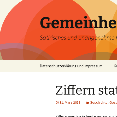
Zum
Inhalt
springen
Gemeinhe
Satirisches und unangenehme 
Datenschutzerklärung und Impressum
K
Ziffern sta
31. März 2018
Geschichte
,
Gese
Ziffern werden ja heute gerne anst