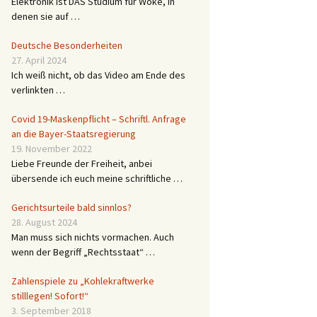
Elektronik ist DAS Studium für Woke, in
denen sie auf …
Deutsche Besonderheiten
27. April 2024
Ich weiß nicht, ob das Video am Ende des
verlinkten …
Covid 19-Maskenpflicht – Schriftl. Anfrage
an die Bayer-Staatsregierung
19. November 2022
Liebe Freunde der Freiheit, anbei
übersende ich euch meine schriftliche …
Gerichtsurteile bald sinnlos?
28. August 2024
Man muss sich nichts vormachen. Auch
wenn der Begriff „Rechtsstaat“ …
Zahlenspiele zu „Kohlekraftwerke
stilllegen! Sofort!“
3. September 2018