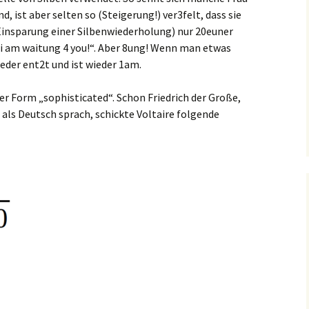
 ist aber selten so (Steigerung!) ver3felt, dass sie
(Einsparung einer Silbenwiederholung) nur 20euner
 i am waitung 4 you!“. Aber 8ung! Wenn man etwas
ieder ent2t und ist wieder 1am.
ser Form „sophisticated“. Schon Friedrich der Große,
 als Deutsch sprach, schickte Voltaire folgende