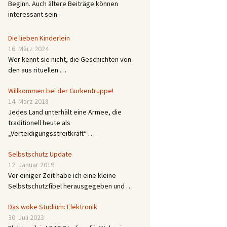
Beginn. Auch ältere Beiträge können
interessant sein.
Die lieben Kinderlein
16. März 2024
Wer kennt sie nicht, die Geschichten von
den aus rituellen …
Willkommen bei der Gurkentruppe!
14. März 2018
Jedes Land unterhält eine Armee, die
traditionell heute als
„Verteidigungsstreitkraft“ …
Selbstschutz Update
12. Januar 2019
Vor einiger Zeit habe ich eine kleine
Selbstschutzfibel herausgegeben und …
Das woke Studium: Elektronik
30. Juli 2023