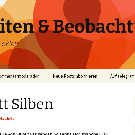
iten & Beobach
Fakten
ommentarmoderation
Neue Posts abonnieren
Auf telegram
tt Silben
llschaft
elle von Silben verwendet. So sehnt sich manche Frau