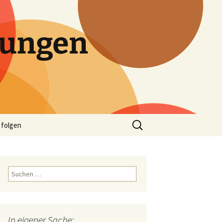
tungen
Suchen
 folgen
nach:
Suchen
nach:
In eigener Sache: