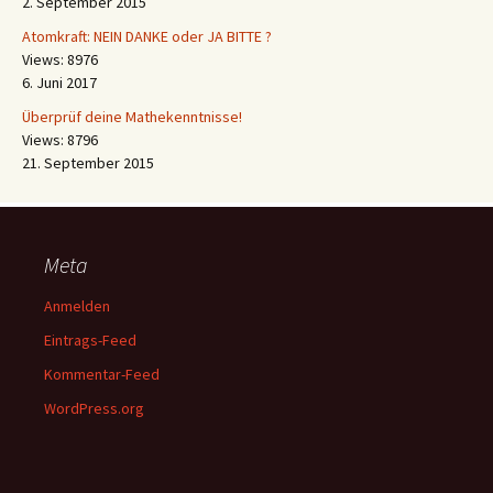
2. September 2015
Atomkraft: NEIN DANKE oder JA BITTE ?
Views: 8976
6. Juni 2017
Überprüf deine Mathekenntnisse!
Views: 8796
21. September 2015
Meta
Anmelden
Eintrags-Feed
Kommentar-Feed
WordPress.org