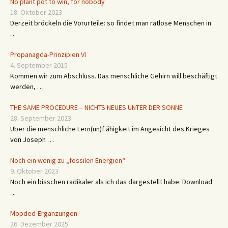
No plant pot to win, for nobody
18. Oktober 2023
Derzeit bröckeln die Vorurteile: so findet man ratlose Menschen in
…
Propanagda-Prinzipien VI
4. September 2015
Kommen wir zum Abschluss. Das menschliche Gehirn will beschäftigt
werden, …
THE SAME PROCEDURE – NICHTS NEUES UNTER DER SONNE
28. September 2023
Über die menschliche Lern(un)f ähigkeit im Angesicht des Krieges
von Joseph …
Noch ein wenig zu „fossilen Energien“
9. Oktober 2023
Noch ein bisschen radikaler als ich das dargestellt habe. Download
…
Mopded-Ergänzungen
26. Dezember 2025