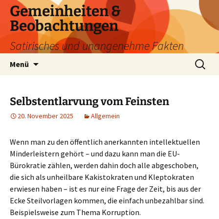
Zum
Gemeinheiten &
Inhalt
Beobachtungen
springen
Satirisches und unangenehme Fakten
Suchen
Menü
nach:
Selbstentlarvung vom Feinsten
20. November 2025
Allgemein
Wenn man zu den öffentlich anerkannten intellektuellen
Minderleistern gehört – und dazu kann man die EU-
Bürokratie zählen, werden dahin doch alle abgeschoben,
die sich als unheilbare Kakistokraten und Kleptokraten
erwiesen haben – ist es nur eine Frage der Zeit, bis aus der
Ecke Steilvorlagen kommen, die einfach unbezahlbar sind.
Beispielsweise zum Thema Korruption.